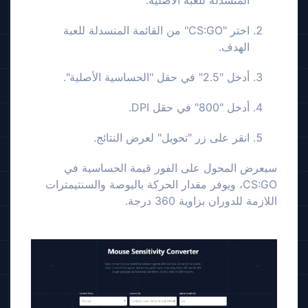
المنسدلة للعبة الأصلية.
اختر "CS:GO" من القائمة المنسدلة للعبة
الهدف.
أدخل "2.5" في حقل "الحساسية الأصلية".
أدخل "800" في حقل DPI.
انقر على زر "تحويل" لعرض النتائج.
سيعرض المحول على الفور قيمة الحساسية في
CS:GO، ويوفر مقدار الحركة بالبوصة والسنتيمترات
اللازمة للدوران بزاوية 360 درجة.