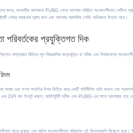
াড়দের জন্য, কনভার্টার আপনাকে PUBG থেকে আপনার পরিচিত সংবেদনশীলতা সেটিংস প্রয়ো
্ট্যটি শেখার বক্ররেখা হ্রাস করে এবং আপনার প্রাথমিক গেমিং অভিজ্ঞতা উন্নত করে।
 পরিবর্তকের প্রযুক্তিগত দিক
্তিগত বাস্তবায়ন বিভিন্ন মূল বিষয়গুলির অন্তর্ভুক্ত যা সঠিক এবং নির্ভরযোগ্য সংবেদনশ
রিদম
তার সংজ্ঞা এবং গণনা পদ্ধতির উপর ভিত্তি করে একটি পরিশীলিত ডাটা মডেল এবং অ্যালগর
 এবং DPI মান ইনপুট করলে, আউটপুটটি সঠিক এবং PUBG-এর সাথে প্রযোজ্য হয়ে 
দনশীলতা সূত্র রয়েছে এবং মাউস সংবেদনশীলতা পরিবর্তক এই ভিন্নতাগুলি বিবেচনা কর