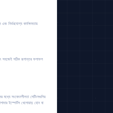
বং নির্ভরযোগ্য কার্যক্ষমতায়
় এবং সহজেই সঠিক রূপান্তর ফলাফল
র মধ্যে সংবেদনশীলতা সেটিংসগুলির
শাদার ইস্পোর্টস খেলোয়াড় হোন বা