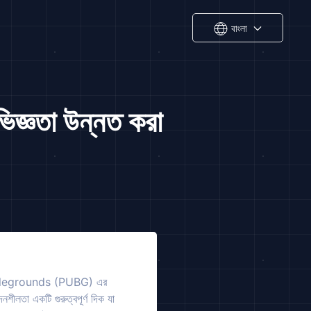
বাংলা
জ্ঞতা উন্নত করা
s Battlegrounds (PUBG) এর
শীলতা একটি গুরুত্বপূর্ণ দিক যা