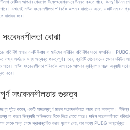
নশীলতা সেটিংস আপনার গেমপ্লে উল্লেখযোগ্যভাবে উন্নত করতে পারে, কিন্তু বিভিন্ন গেম
 হতে পারে। এখানেই মাউস সংবেদনশীলতা পরিবর্তক আপনার সাহায্যে আসে, একটি সমাধান প্রদা
খতে সাহায্য করে।
ংবেদনশীলতা বোঝা
সারের গতিবিধি মাপার একটি উপায় যা মাউসের শারীরিক গতিবিধির সাথে সম্পর্কিত। PUBG, 
্রুত লক্ষ্য অর্জনের জন্য অত্যন্ত গুরুত্বপূর্ণ। তবে, প্রতিটি খেলোয়াড়ের খেলার স্টাইল 
পারে। মাউস সংবেদনশীলতা পরিবর্তক আপনাকে আপনার ব্যক্তিগত পছন্দ অনুযায়ী সর্বোত্তম
ন্নত করে।
যপূর্ণ সংবেদনশীলতার গুরুত্ব
মধ্যে সুইচ করেন, একটি সামঞ্জস্যপূর্ণ মাউস সংবেদনশীলতা বজায় রাখা আবশ্যক। বিভিন্
ঞ্জস্য না করলে ভিন্নধর্মী অভিজ্ঞতার দিকে নিয়ে যেতে পারে। মাউস সংবেদনশীলতা পরিবর
েম থেকে অন্য গেমে স্থানান্তরিত করার সুযোগ দেয়, যার মধ্যে PUBG অন্তর্ভুক্ত।