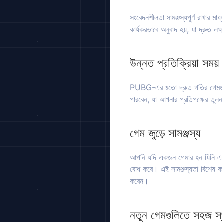
সংবেদনশীলতা সামঞ্জস্যপূর্ণ রাখার 
কার্যকরভাবে অনুবাদ হয়, যা দ্রুত 
উন্নত প্রতিক্রিয়া সময়
PUBG-এর মতো দ্রুত গতির গেমগুলিত
পারবেন, যা আপনার প্রতিপক্ষের তুল
গেম জুড়ে সামঞ্জস্য
আপনি যদি একজন গেমার হন যিনি একাধি
বোধ করে। এই সামঞ্জস্যতা বিশেষ করে 
করেন।
নতুন গেমগুলিতে সহজ স্