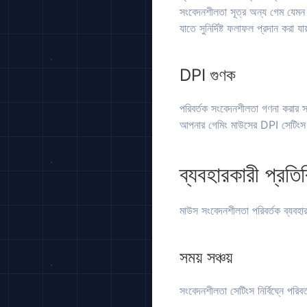
সংবেদনশীলতা সূত্র অন্য গেম যেম
যাতে সুনির্দিষ্ট ফলাফল প্রদান করা যা
DPI গুণক
পরিবর্তক সংবেদনশীলতা গণনা করার 
আপনার গেমিং মাউসের DPI সেটিংস
ব্যবহারকারী প্রতিক
মাউস সংবেদনশীলতা পরিবর্তক ব্যবহার
সময় সঞ্চয়
সংবেদনশীলতা সেটিংস নির্বিঘ্নে পরিবর