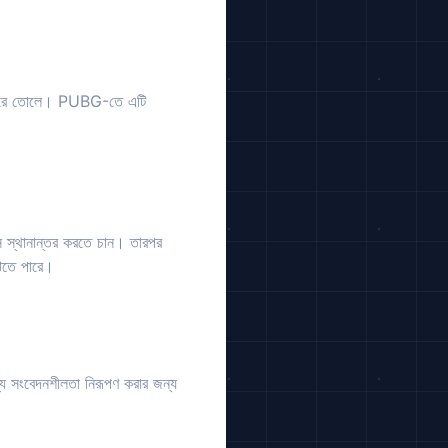
সহজ করে তোলে। PUBG-তে এটি
স স্থানান্তর করতে চান। তারপর
ুঝতে পারে।
য সংবেদনশীলতা নিরূপণ করার জন্য