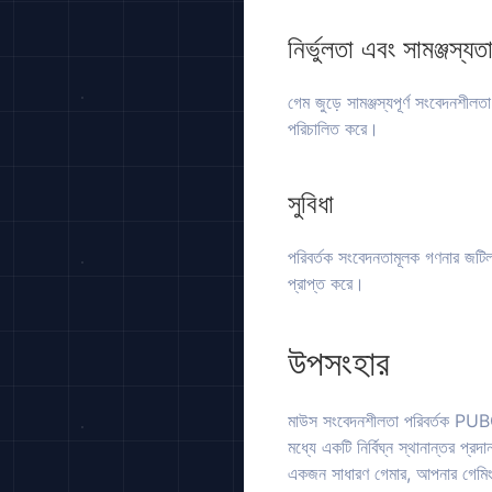
নির্ভুলতা এবং সামঞ্জস্যত
গেম জুড়ে সামঞ্জস্যপূর্ণ সংবেদনশীল
পরিচালিত করে।
সুবিধা
পরিবর্তক সংবেদনতামূলক গণনার জটিল
প্রাপ্ত করে।
উপসংহার
মাউস সংবেদনশীলতা পরিবর্তক PUBG 
মধ্যে একটি নির্বিঘ্ন স্থানান্তর প
একজন সাধারণ গেমার, আপনার গেমিং উ