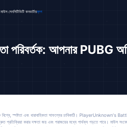
মাউস সেনসিটিভিটি কনভার্টার
ব্লগ
তা পরিবর্তক: আপনার PUBG অভি
লক বিশ্বে, স্পষ্টতা এবং ধারাবাহিকতা সাফল্যের চাবিকাঠি। PlayerUnknown'
রুত প্রতিক্রিয়া করার দক্ষতা জয় এবং পরাজয়ের মধ্যে পার্থক্য গড়তে পারে। মাউস সংবেদন