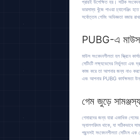
প্রায়ই উপেক্ষিত হয়। সঠিক সংবেদ
ভারসাম্য খুঁজে পাওয়া চ্যালেঞ্জিং
সর্বোত্তম গেমিং অভিজ্ঞতা বজায় রা
PUBG-এ মাউস স
মাউস সংবেদনশীলতা হল স্ক্রিনে কার্
সেটিংটি লক্ষ্যভেদের নির্ভুলতা এবং দ
কাজ করে তা আপনার জন্য নাও করতে 
এবং আপনার PUBG কার্যক্ষমতা উ
গেম জুড়ে সামঞ্জস্
গেমারদের জন্য যারা একাধিক গেমের 
অ্যালগরিদম থাকে, যা সঠিকভাবে সাম
পছন্দসই সংবেদনশীলতা সেটিংস এক গ