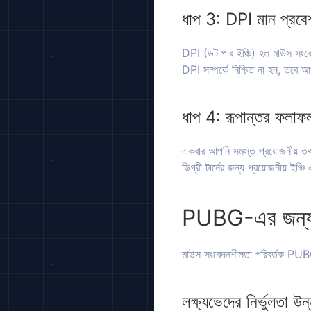
ধাপ 3: DPI মান প্রবে
DPI (ডট পার ইঞ্চি) হল মাউস সংব
DPI সম্পর্কে নিশ্চিত না হন, তবে 
ধাপ 4: রূপান্তর ফলাফল
একবার আপনি সমস্ত প্রয়োজনীয় ত
ডিগ্রী টার্নের জন্য প্রয়োজনীয় ইঞ
PUBG-এর জন্য মা
মাউস সংবেদনশীলতা পরিবর্তক PUBG খ
লক্ষ্যভেদের নির্ভুলতা উন