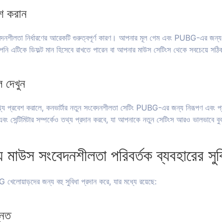
শ করান
েদনশীলতা নির্ধারণের আরেকটি গুরুত্বপূর্ণ কারণ। আপনার মূল গেম এবং PUBG-এর জন
আপনি এটিকে ডিফল্ট মান হিসেবে রাখতে পারেন বা আপনার মাউস সেটিংস থেকে সবচেয়ে সঠি
 দেখুন
থ্য প্রবেশ করালে, কনভার্টার নতুন সংবেদনশীলতা সেটিং PUBG-এর জন্য নিরূপণ এবং 
্চি এবং সেন্টিমিটার সম্পর্কেও তথ্য প্রদান করবে, যা আপনাকে নতুন সেটিংস আরও ভালভাবে 
উস সংবেদনশীলতা পরিবর্তক ব্যবহারের সুব
েলোয়াড়দের জন্য বহু সুবিধা প্রদান করে, যার মধ্যে রয়েছে:
্নত