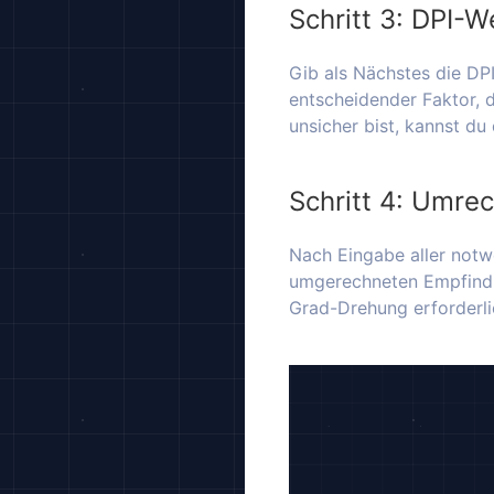
Schritt 3: DPI-
Gib als Nächstes die DPI-
entscheidender Faktor, d
unsicher bist, kannst du
Schritt 4: Umre
Nach Eingabe aller notw
umgerechneten Empfindlic
Grad-Drehung erforderlic