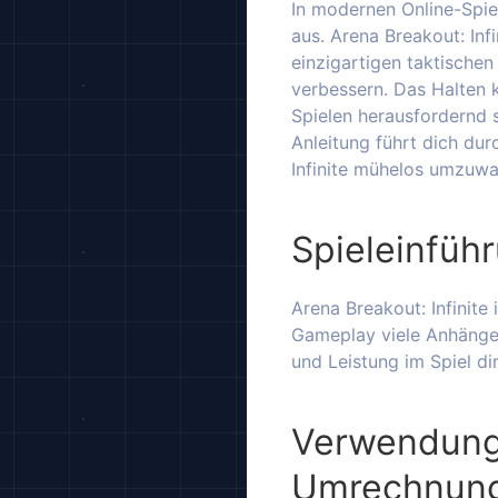
In modernen Online-Spiel
aus. Arena Breakout: Inf
einzigartigen taktischen 
verbessern. Das Halten 
Spielen herausfordernd s
Anleitung führt dich du
Infinite mühelos umzuwa
Spieleinfüh
Arena Breakout: Infinite
Gameplay viele Anhänger 
und Leistung im Spiel dir
Verwendung 
Umrechnung 