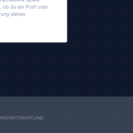
 ob du ein Profi oder
erung deines
NSCHUTZRICHTLINIE