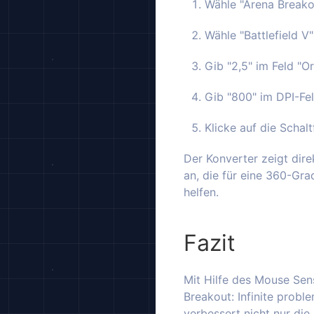
Wähle "Arena Breakout
Wähle "Battlefield V" 
Gib "2,5" im Feld "Or
Gib "800" im DPI-Fel
Klicke auf die Scha
Der Konverter zeigt dire
an, die für eine 360-Gra
helfen.
Fazit
Mit Hilfe des Mouse Sens
Breakout: Infinite probl
verbessert nicht nur die 