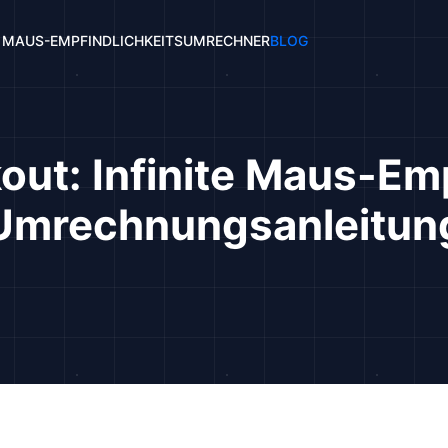
MAUS-EMPFINDLICHKEITSUMRECHNER
BLOG
out: Infinite Maus-Emp
Umrechnungsanleitun