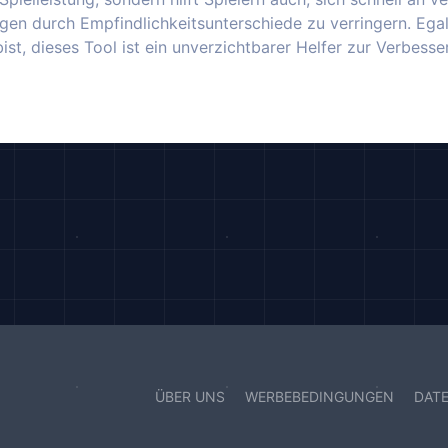
n durch Empfindlichkeitsunterschiede zu verringern. Egal,
bist, dieses Tool ist ein unverzichtbarer Helfer zur Verbess
ÜBER UNS
WERBEBEDINGUNGEN
DATE