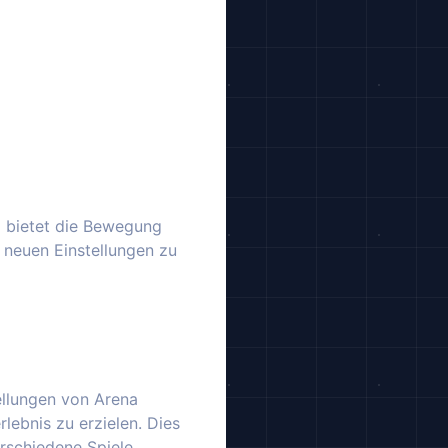
nd bietet die Bewegung
e neuen Einstellungen zu
ellungen von Arena
lebnis zu erzielen. Dies
verschiedene Spiele