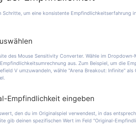
ten Schritte, um eine konsistente Empfindlichkeitserfahrung 
 auswählen
ite des Mouse Sensitivity Converter. Wähle im Dropdown-M
e Empfindlichkeitsumrechnung aus. Zum Beispiel, um die Emp
tlefield V umzuwandeln, wähle "Arena Breakout: Infinite" als 
el.
nal-Empfindlichkeit eingeben
wert, den du im Originalspiel verwendest, in das entsprec
ite gib deinen spezifischen Wert im Feld "Original-Empfindli