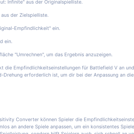
: Infinite" aus der Originalspielliste.
aus der Zielspielliste.
iginal-Empfindlichkeit" ein.
d ein.
ltfläche "Umrechnen", um das Ergebnis anzuzeigen.
kt die Empfindlichkeitseinstellungen für Battlefield V an u
d-Drehung erforderlich ist, um dir bei der Anpassung an di
itivity Converter können Spieler die Empfindlichkeitseinst
emlos an andere Spiele anpassen, um ein konsistentes Spieler
Spielleistung, sondern hilft Spielern auch, sich schnell an 