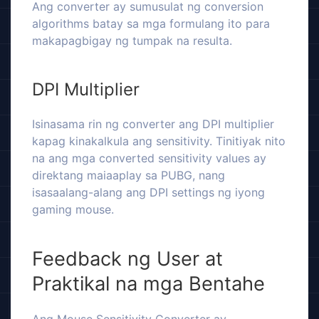
Ang converter ay sumusulat ng conversion
algorithms batay sa mga formulang ito para
makapagbigay ng tumpak na resulta.
DPI Multiplier
Isinasama rin ng converter ang DPI multiplier
kapag kinakalkula ang sensitivity. Tinitiyak nito
na ang mga converted sensitivity values ay
direktang maiaaplay sa PUBG, nang
isasaalang-alang ang DPI settings ng iyong
gaming mouse.
Feedback ng User at
Praktikal na mga Bentahe