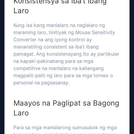
Konsistensya sa Iba’t Ibang
Laro
Kung isa kang manlalaro na naglalaro ng
maraming laro, tinitiyak ng Mouse Sensitivity
Converter na ang iyong kontrol ay
mananatiling consistent sa iba’t ibang
pamagat. Ang konsistensyang ito ay partikular
na kapaki-pakinabang para sa mga
competitive na manlalaro na kailangang
magpalit-palit ng laro para sa mga torneo o
personal na pagsasanay.
Maayos na Paglipat sa Bagong
Laro
Para sa mga manlalarong sumusubok ng mga