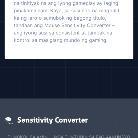
na tinitiyak na ang iyong gameplay ay laging
pinakamainam. Kaya, sa susunod na magpalit
ka ng laro o sumubok ng bagong titulo,
tandaan ang Mouse Sensitivity Converter –
ang iyong susi sa consistent at tumpak na
kontrol sa masiglang mundo ng gaming.
TUNGKOL SA AMIN
MGA TUNTUNIN SA PAG-AANUNSYO