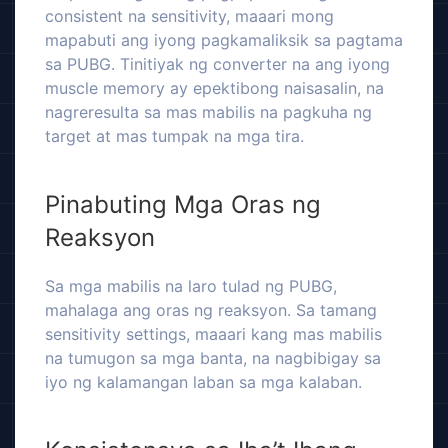
consistent na sensitivity, maaari mong
mapabuti ang iyong pagkamaliksik sa pagtama
sa PUBG. Tinitiyak ng converter na ang iyong
muscle memory ay epektibong naisasalin, na
nagreresulta sa mas mabilis na pagkuha ng
target at mas tumpak na mga tira.
Pinabuting Mga Oras ng
Reaksyon
Sa mga mabilis na laro tulad ng PUBG,
mahalaga ang oras ng reaksyon. Sa tamang
sensitivity settings, maaari kang mas mabilis
na tumugon sa mga banta, na nagbibigay sa
iyo ng kalamangan laban sa mga kalaban.