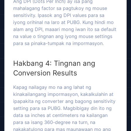
Ang DPI (Dots Per Inch) ay isa pang
mahalagang factor sa pagtukoy ng mouse
sensitivity. Ipasok ang DPI values para sa
iyong orihinal na laro at PUBG. Kung hindi mo
alam ang DPI, maaari mong iwan ito sa default
na value o tingnan ang iyong mouse settings
para sa pinaka-tumpak na impormasyon.
Hakbang 4: Tingnan ang
Conversion Results
Kapag nailagay mo na ang lahat ng
kinakailangang impormasyon, kakalkulahin at
ipapakita ng converter ang bagong sensitivity
setting para sa PUBG. Magbibigay din ito ng
data sa inches at centimeters na kailangan
para sa isang 360-degree na turn, na
nakakatulong para mas maunawaan mo ang