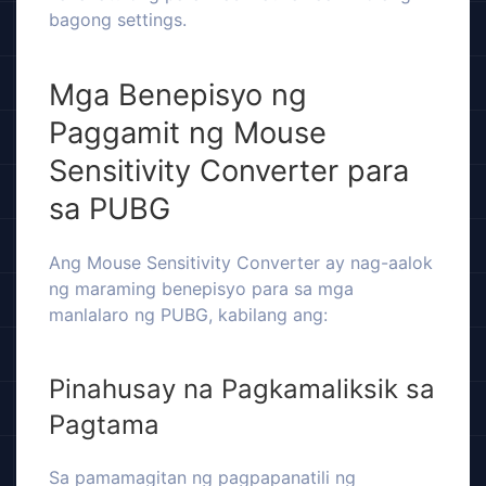
bagong settings.
Mga Benepisyo ng
Paggamit ng Mouse
Sensitivity Converter para
sa PUBG
Ang Mouse Sensitivity Converter ay nag-aalok
ng maraming benepisyo para sa mga
manlalaro ng PUBG, kabilang ang:
Pinahusay na Pagkamaliksik sa
Pagtama
Sa pamamagitan ng pagpapanatili ng