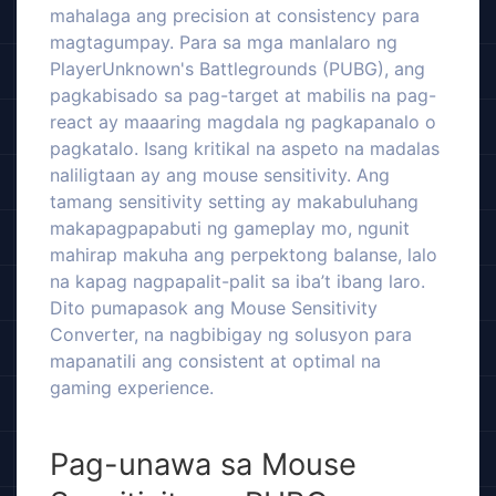
mahalaga ang precision at consistency para
magtagumpay. Para sa mga manlalaro ng
PlayerUnknown's Battlegrounds (PUBG), ang
pagkabisado sa pag-target at mabilis na pag-
react ay maaaring magdala ng pagkapanalo o
pagkatalo. Isang kritikal na aspeto na madalas
naliligtaan ay ang mouse sensitivity. Ang
tamang sensitivity setting ay makabuluhang
makapagpapabuti ng gameplay mo, ngunit
mahirap makuha ang perpektong balanse, lalo
na kapag nagpapalit-palit sa iba’t ibang laro.
Dito pumapasok ang Mouse Sensitivity
Converter, na nagbibigay ng solusyon para
mapanatili ang consistent at optimal na
gaming experience.
Pag-unawa sa Mouse