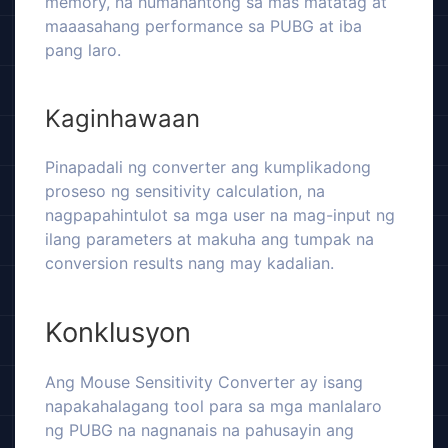
memory, na humahantong sa mas matatag at
maaasahang performance sa PUBG at iba
pang laro.
Kaginhawaan
Pinapadali ng converter ang kumplikadong
proseso ng sensitivity calculation, na
nagpapahintulot sa mga user na mag-input ng
ilang parameters at makuha ang tumpak na
conversion results nang may kadalian.
Konklusyon
Ang Mouse Sensitivity Converter ay isang
napakahalagang tool para sa mga manlalaro
ng PUBG na nagnanais na pahusayin ang