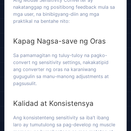
Ang Mouse Sensitivity Converter ay
nakatanggap ng positibong feedback mula sa
mga user, na binibigyang-diin ang mga
praktikal na bentahe nito:
Kapag Nagsa-save ng Oras
Sa pamamagitan ng tuluy-tuloy na pagko-
convert ng sensitivity settings, nakakatipid
ang converter ng oras na karaniwang
gugugulin sa manu-manong adjustments at
pagsusulit.
Kalidad at Konsistensya
Ang konsistenteng sensitivity sa iba’t ibang
laro ay tumutulong sa pag-develop ng muscle