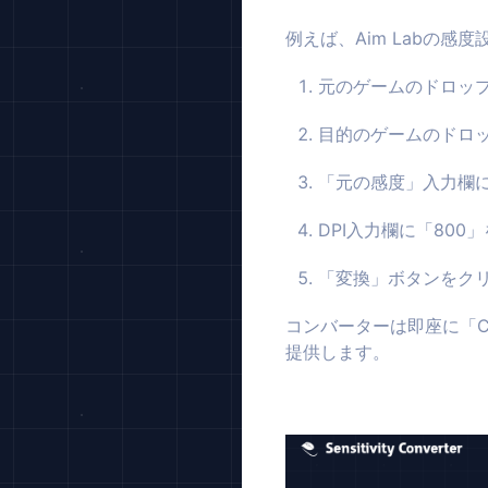
例えば、Aim Labの感
元のゲームのドロップ
目的のゲームのドロッ
「元の感度」入力欄に
DPI入力欄に「800
「変換」ボタンをク
コンバーターは即座に「C
提供します。