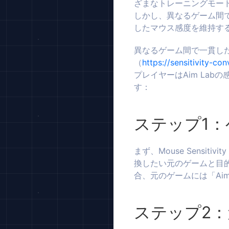
ざまなトレーニングモー
しかし、異なるゲーム間
したマウス感度を維持す
異なるゲーム間で一貫したマウス
（
https://sensitivity-con
プレイヤーはAim La
す：
ステップ1
まず、Mouse Sensi
換したい元のゲームと目的
合、元のゲームには「Aim
ステップ2