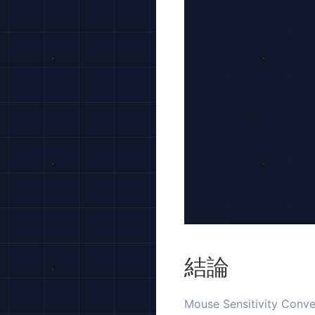
結論
Mouse Sensitivi